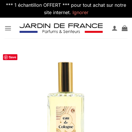
*** 1 échantillon OFFERT *** pour tout achat sur notre
site internet.
Ignorer
Passer
au
contenu
Save