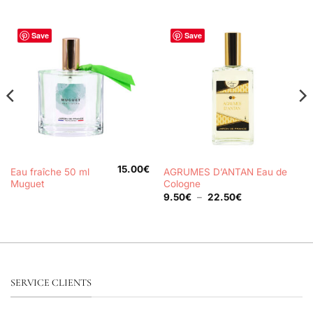
Save
Save
15.00
€
Eau fraîche 50 ml
AGRUMES D’ANTAN Eau de
Muguet
Cologne
Plage
9.50
€
–
22.50
€
de
prix :
9.50€
à
22.50€
SERVICE CLIENTS