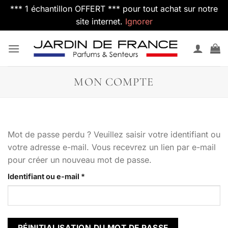
*** 1 échantillon OFFERT *** pour tout achat sur notre
site internet.
Ignorer
Passer
au
contenu
MON COMPTE
Mot de passe perdu ? Veuillez saisir votre identifiant ou
votre adresse e-mail. Vous recevrez un lien par e-mail
pour créer un nouveau mot de passe.
Obligatoire
Identifiant ou e-mail
*
RÉINITIALISATION DU MOT DE PASSE