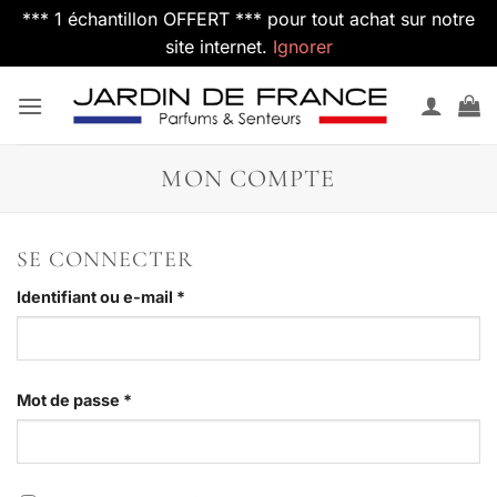
*** 1 échantillon OFFERT *** pour tout achat sur notre
site internet.
Ignorer
Passer
au
contenu
MON COMPTE
SE CONNECTER
Obligatoire
Identifiant ou e-mail
*
Obligatoire
Mot de passe
*