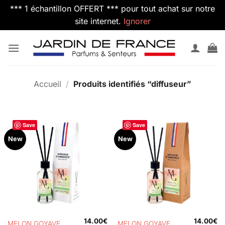
*** 1 échantillon OFFERT *** pour tout achat sur notre
site internet.
Ignorer
Passer
au
contenu
Accueil
/
Produits identifiés “diffuseur”
Save
Save
New
New
14.00
€
14.00
€
MELON GOYAVE
MELON GOYAVE