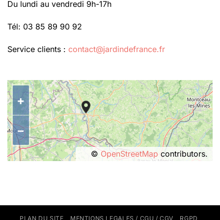
Du lundi au vendredi 9h-17h
Tél: 03 85 89 90 92
Service clients :
contact@jardindefrance.fr
+
−
©
OpenStreetMap
contributors.
PLAN DU SITE
MENTIONS LEGALES / CGU / CGV
RGPD