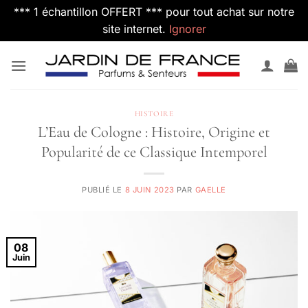
*** 1 échantillon OFFERT *** pour tout achat sur notre
site internet.
Ignorer
Passer
au
contenu
HISTOIRE
L’Eau de Cologne : Histoire, Origine et
Popularité de ce Classique Intemporel
PUBLIÉ LE
8 JUIN 2023
PAR
GAELLE
08
Juin