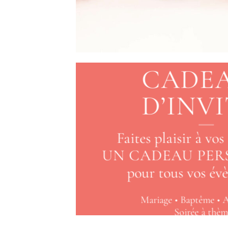
CADE
D’INV
Faites plaisir à vos
UN CADEAU PER
pour tous vos év
Mariage • Baptême • A
Soirée à thè