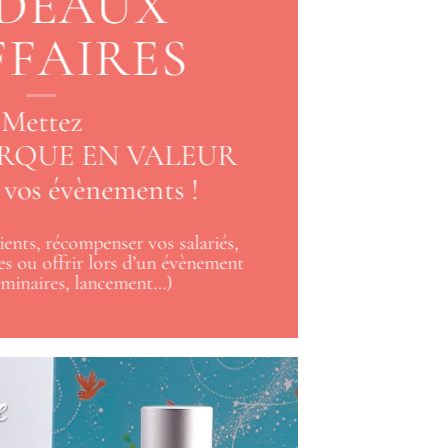
DEAUX
FFAIRES
Mettez
RQUE EN VALEUR
 vos évènements !
lients, récompenser vos salariés,
es ou offrir lors d’un évènement
éminaires, lancement…)