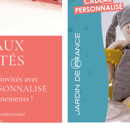
AUX
ITÉS
 invités avec
SONNALISÉ
ènements !
nniversaire
me…