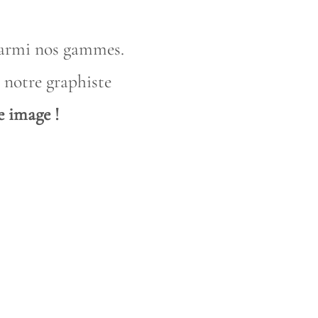
armi nos gammes.
 notre graphiste
e ima
ge !