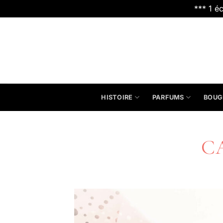
*** 1 é
Passer
au
contenu
HISTOIRE
PARFUMS
BOUG
C