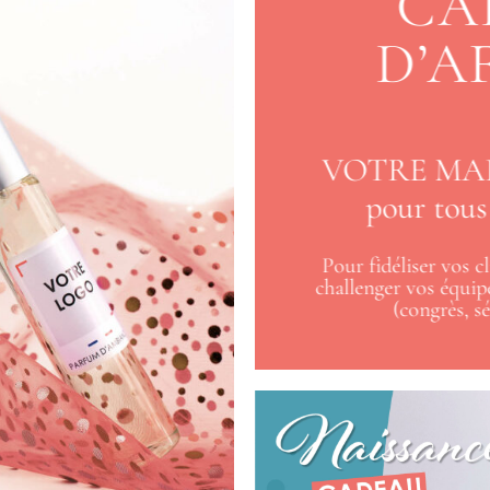
CA
D’A
VOTRE MA
pour tous
Pour fidéliser vos c
challenger vos équip
(congrès, s