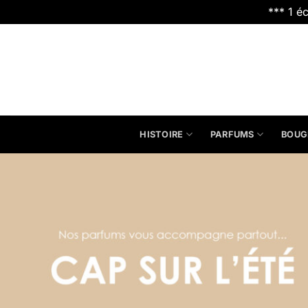
*** 1 é
Passer
au
contenu
HISTOIRE
PARFUMS
BOUG