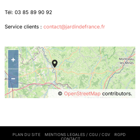
Tél: 03 85 89 90 92
Service clients :
contact@jardindefrance.fr
+
−
©
OpenStreetMap
contributors.
PLAN DU SITE
MENTIONS LEGALES / CGU / CGV
RGPD
CONTACT