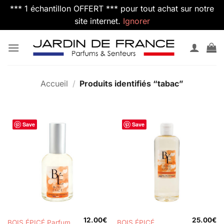
*** 1 échantillon OFFERT *** pour tout achat sur notre
site internet.
Ignorer
Passer
au
contenu
Accueil
/
Produits identifiés “tabac”
Save
Save
12.00
€
25.00
€
BOIS ÉPICÉ Parfum
BOIS ÉPICÉ