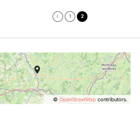
prix :
9.50€
à
1
2
22.50€
©
OpenStreetMap
contributors.