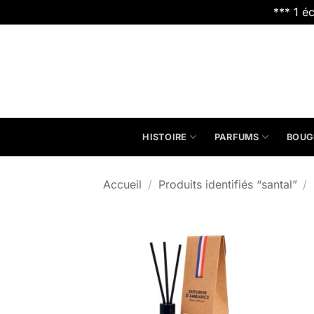
*** 1 é
Passer
au
contenu
HISTOIRE
PARFUMS
BOUG
Accueil
/
Produits identifiés “santal”
/