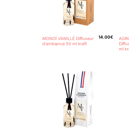
+
+
14.00
€
MONOÏ VANILLÉ Diffuseur
AGR
d’ambiance 50 ml kraft
Diff
ml kr