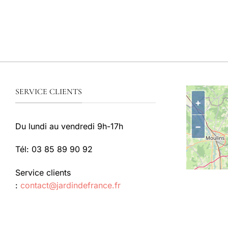
prix :
9.50€
à
22.50€
SERVICE CLIENTS
+
−
Du lundi au vendredi 9h-17h
Tél: 03 85 89 90 92
Service clients
:
contact@jardindefrance.fr