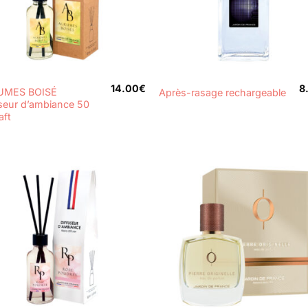
+
14.00
€
8
UMES BOISÉ
Après-rasage rechargeable
useur d’ambiance 50
aft