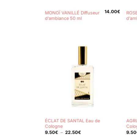
+
+
14.00
€
MONOÏ VANILLÉ Diffuseur
ROSE
d’ambiance 50 ml
d’am
+
+
ÉCLAT DE SANTAL Eau de
AGRU
Cologne
Colo
Plage
9.50
€
–
22.50
€
9.50
de