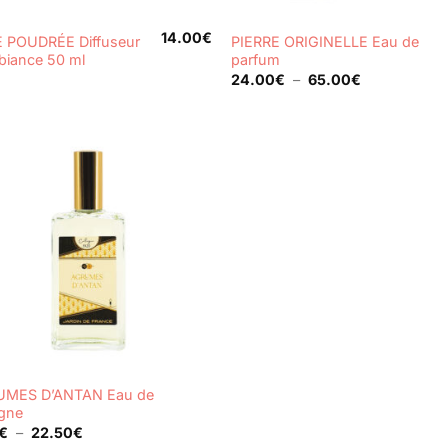
+
14.00
€
 POUDRÉE Diffuseur
PIERRE ORIGINELLE Eau de
biance 50 ml
parfum
Plage
24.00
€
–
65.00
€
de
prix :
24.00€
à
65.00€
MES D’ANTAN Eau de
gne
Plage
€
–
22.50
€
de