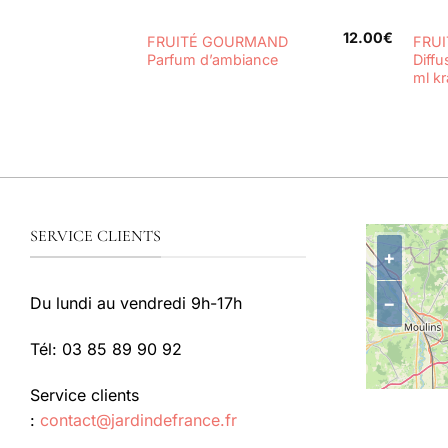
+
+
12.00
€
FRUITÉ GOURMAND
FRU
Parfum d’ambiance
Diff
ml kr
SERVICE CLIENTS
+
−
Du lundi au vendredi 9h-17h
Tél: 03 85 89 90 92
Service clients
:
contact@jardindefrance.fr