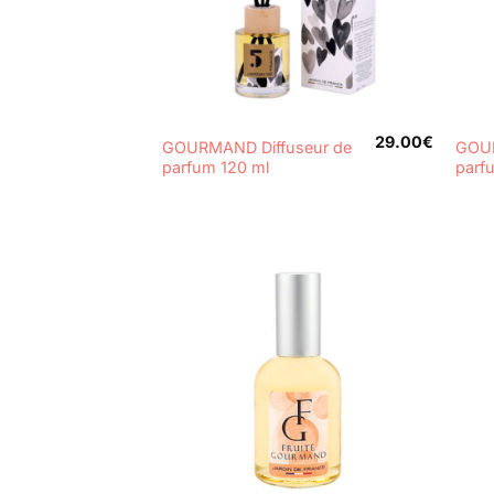
+
+
29.00
€
GOURMAND Diffuseur de
GOU
parfum 120 ml
parf