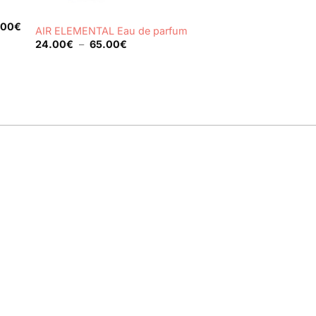
+
.00
€
AIR ELEMENTAL Eau de parfum
Plage
24.00
€
–
65.00
€
de
prix :
24.00€
à
65.00€