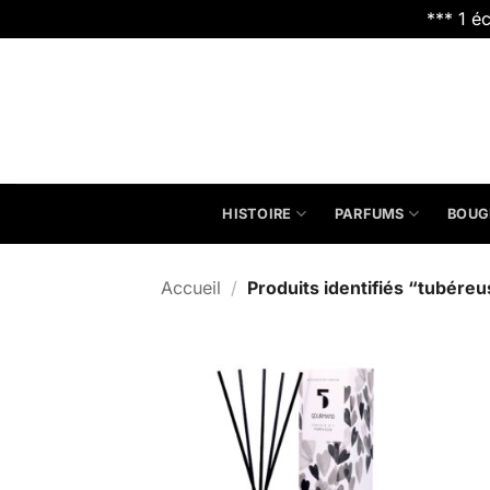
*** 1 é
Passer
au
contenu
HISTOIRE
PARFUMS
BOUG
Accueil
/
Produits identifiés “tubére