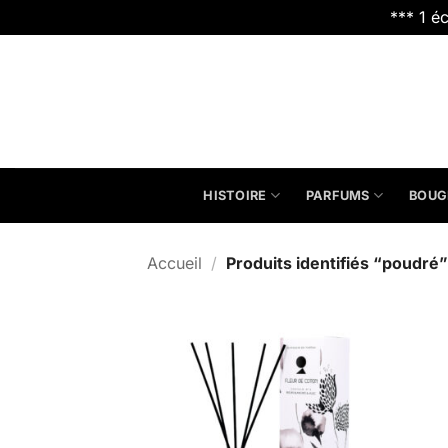
*** 1 é
Passer
au
contenu
HISTOIRE
PARFUMS
BOUG
Accueil
/
Produits identifiés “poudré”