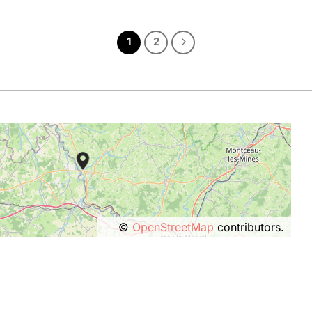
1
2
©
OpenStreetMap
contributors.