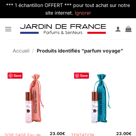
*** 1 échantillon OFFERT *** pour tout achat sur notre
site internet.
Ignorer
Passer
au
contenu
Accueil
/
Produits identifiés “parfum voyage”
Save
Save
23.00
€
23.00
€
SOIE SAGE Eau de
TENTATION