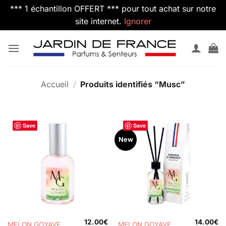
*** 1 échantillon OFFERT *** pour tout achat sur notre
site internet.
Ignorer
Passer
au
contenu
Accueil
/
Produits identifiés “Musc”
Save
Save
New
12.00
€
14.00
€
MELON GOYAVE
MELON GOYAVE