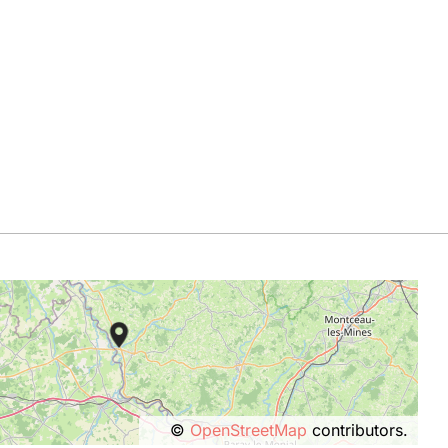
©
OpenStreetMap
contributors.