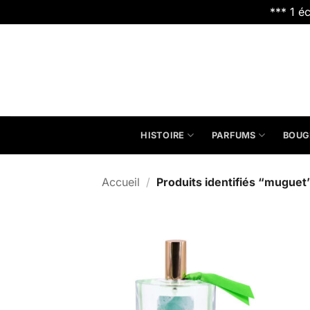
*** 1 é
Passer
au
contenu
HISTOIRE
PARFUMS
BOUG
Accueil
/
Produits identifiés “muguet