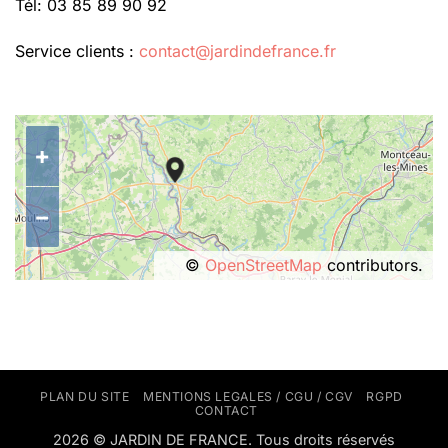
Tél: 03 85 89 90 92
Service clients :
contact@jardindefrance.fr
+
−
©
OpenStreetMap
contributors.
PLAN DU SITE
MENTIONS LEGALES / CGU / CGV
RGPD
CONTACT
2026 © JARDIN DE FRANCE. Tous droits réservés