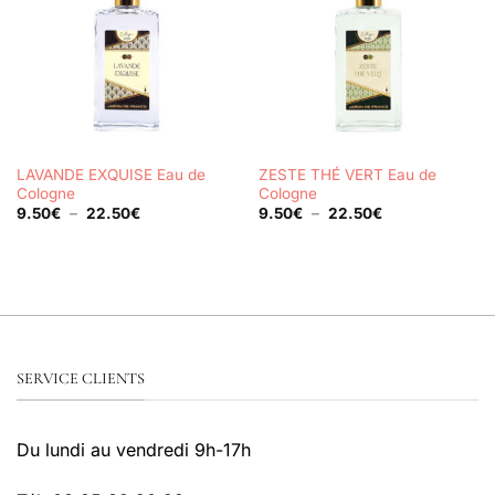
LAVANDE EXQUISE Eau de
ZESTE THÉ VERT Eau de
Cologne
Cologne
Plage
Plage
9.50
€
–
22.50
€
9.50
€
–
22.50
€
de
de
prix :
prix :
9.50€
9.50€
à
à
22.50€
22.50€
SERVICE CLIENTS
Du lundi au vendredi 9h-17h