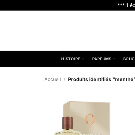
*** 1 é
Passer
au
contenu
HISTOIRE
PARFUMS
BOUG
Accueil
/
Produits identifiés “menthe