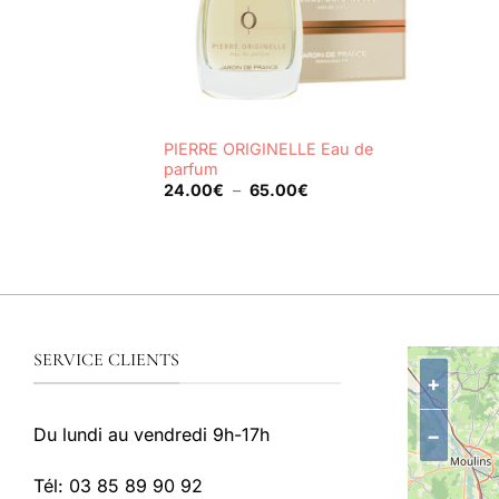
+
PIERRE ORIGINELLE Eau de
parfum
Plage
24.00
€
–
65.00
€
de
prix :
24.00€
à
65.00€
SERVICE CLIENTS
+
−
Du lundi au vendredi 9h-17h
Tél: 03 85 89 90 92