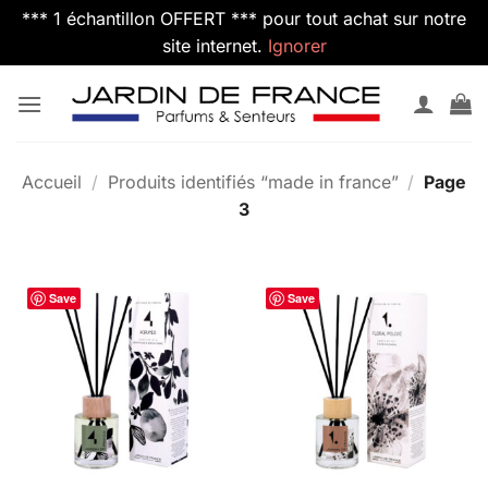
*** 1 échantillon OFFERT *** pour tout achat sur notre
site internet.
Ignorer
Passer
au
contenu
Accueil
/
Produits identifiés “made in france”
/
Page
3
Save
Save