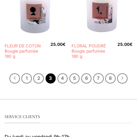
25.00
€
25.00
€
FLEUR DE COTON
FLORAL POUDRÉ
Bougie parfumée
Bougie parfumée
180 g
180 g
1
2
3
4
5
6
7
8
SERVICE CLIENTS
Du lundi au vendredi 9h-17h