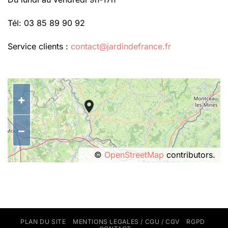
Tél: 03 85 89 90 92
Service clients :
contact@jardindefrance.fr
+
−
©
OpenStreetMap
contributors.
PLAN DU SITE
MENTIONS LEGALES / CGU / CGV
RGPD