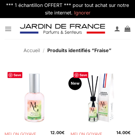
*** 1 échantillon OFFERT *** pour tout achat sur notre
site internet.
Ignorer
Passer
au
contenu
Accueil
/
Produits identifiés “Fraise”
Save
Save
New
12.00
€
14.00
€
MELON GOYAVE
MELON GOYAVE