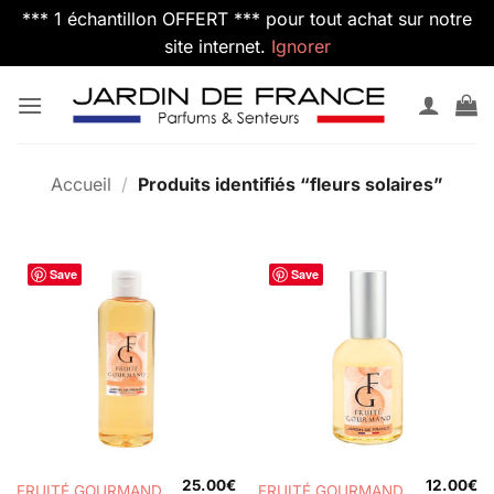
*** 1 échantillon OFFERT *** pour tout achat sur notre
site internet.
Ignorer
Passer
au
contenu
Accueil
/
Produits identifiés “fleurs solaires”
Save
Save
25.00
€
12.00
€
FRUITÉ GOURMAND
FRUITÉ GOURMAND