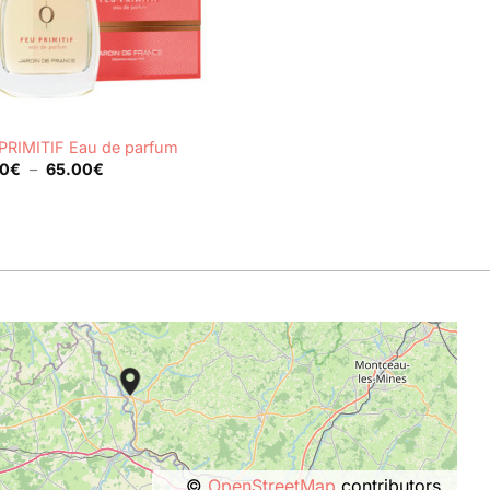
PRIMITIF Eau de parfum
Plage
00
€
–
65.00
€
de
prix :
24.00€
à
65.00€
©
OpenStreetMap
contributors.