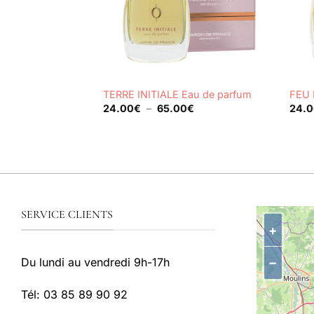
+
+
TERRE INITIALE Eau de parfum
FEU 
Plage
24.00
€
–
65.00
€
24.
de
prix :
24.00€
à
65.00€
SERVICE CLIENTS
+
−
Du lundi au vendredi 9h-17h
Tél: 03 85 89 90 92