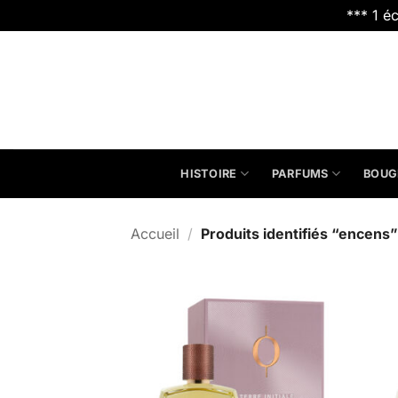
*** 1 é
Passer
au
contenu
HISTOIRE
PARFUMS
BOUG
Accueil
/
Produits identifiés “encens”