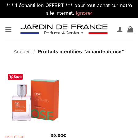
*** 1 échantillon OFFERT *** pour tout achat sur notre
site internet.
Ignorer
Passer
au
contenu
Accueil
/
Produits identifiés “amande douce”
Save
39.00
€
OSE ÊTRE