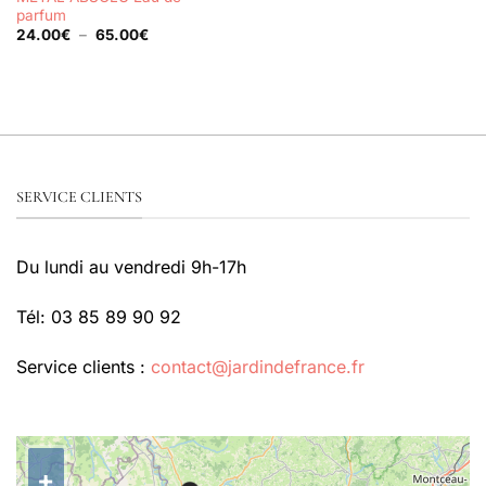
parfum
Plage
24.00
€
–
65.00
€
de
prix :
24.00€
à
65.00€
SERVICE CLIENTS
Du lundi au vendredi 9h-17h
Tél: 03 85 89 90 92
Service clients :
contact@jardindefrance.fr
+