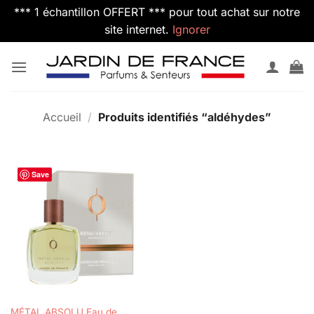
*** 1 échantillon OFFERT *** pour tout achat sur notre
site internet.
Ignorer
Passer
au
contenu
Accueil
/
Produits identifiés “aldéhydes”
Save
MÉTAL ABSOLU Eau de