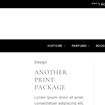
*** 1 é
Passer
au
contenu
HISTOIRE
PARFUMS
BOUG
Design
ANOTHER
PRINT
PACKAGE
Lorem ipsum dolor sit amet,
consectetuer adipiscing elit,