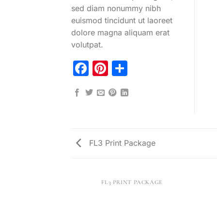
sed diam nonummy nibh
euismod tincidunt ut laoreet
dolore magna aliquam erat
volutpat.
Facebook
Pinterest
Partager
FL3 Print Package
AZINE
FL3 PRINT PACKAGE